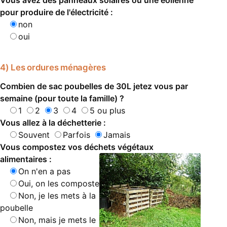
Vous avez des panneaux solaires ou une éolienne
pour produire de l'électricité :
non
oui
4) Les ordures ménagères
Combien de sac poubelles de 30L jetez vous par
semaine (pour toute la famille) ?
1
2
3
4
5 ou plus
Vous allez à la déchetterie :
Souvent
Parfois
Jamais
Vous compostez vos déchets végétaux
alimentaires :
On n'en a pas
Oui, on les composte
Non, je les mets à la
poubelle
Non, mais je mets le