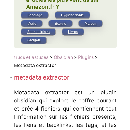
Amazon.fr ?
Bricolage
Hygiène santé
Mode
Beauté
Maison
Sport et loisirs
Livres
Gadgets
trucs et astuces
>
Obsidian
>
Plugins
>
Metadata extractor
metadata extractor
Metadata extractor est un plugin
obsidian qui explore le coffre courant
et crée 4 fichiers qui contiennent tout
l'information sur les fichiers présents,
les liens et backlinks, les tags, et les