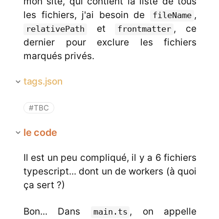
mon site, qui contient la liste de tous
les fichiers, j'ai besoin de
,
fileName
et
, ce
relativePath
frontmatter
dernier pour exclure les fichiers
marqués privés.
tags.json
#TBC
le code
Il est un peu compliqué, il y a 6 fichiers
typescript... dont un de workers (à quoi
ça sert ?)
Bon... Dans
, on appelle
main.ts