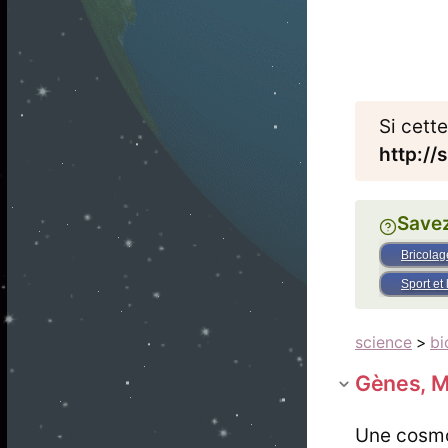
Si cett
http://
Savez
Bricolag
Sport et 
science
>
bi
Gènes, 
Une cosmo