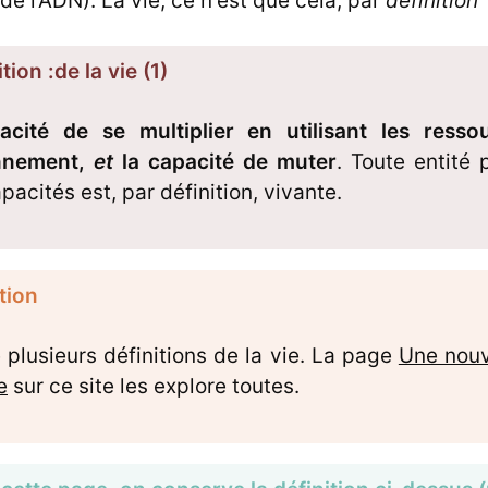
 de l'ADN). La vie, ce n'est que cela, par
définition
tion :de la vie (1)
acité de se multiplier en utilisant les ress
nnement,
et
la capacité de muter
. Toute entité
pacités est, par définition, vivante.
tion
te plusieurs définitions de la vie. La page
Une nouve
e
sur ce site les explore toutes.