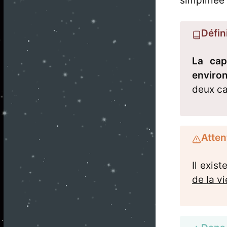
simplifiée
Défini
La cap
enviro
deux ca
Atten
Il exis
de la vi