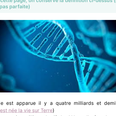
cette page, on conserve la définition ci-dessus 
 pas parfaite)
vie est apparue il y a quatre milliards et demi
t née la vie sur Terre
)