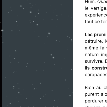
Hum.
Quar
le vertig
expérienc
tout ce t
Les premie
détruire.
même faire
nature im
survivre. E
ils const
carapaces 
Bien au c
purent al
perdurer 