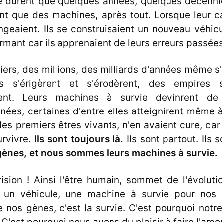
ne durent que quelques années, quelques décennie
ent que des machines, après tout. Lorsque leur ca
ngeaient. Ils se construisaient un nouveau véhic
rmant car ils apprenaient de leurs erreurs passées
liers, des millions, des milliards d'années même s
s s'érigèrent et s'érodèrent, des empires 
èrent. Leurs machines à survie devinrent d
nées, certaines d'entre elles atteignirent même 
les premiers êtres vivants, n'en avaient cure, car
urvivre.
Ils sont toujours là.
Ils sont partout. Ils
gènes, et nous sommes leurs machines à survie.
ision ! Ainsi l'être humain, sommet de l'évoluti
 un véhicule, une machine à survie pour nos 
e nos gènes, c'est la survie. C'est pourquoi notre
t. C'est pourquoi nous avons du plaisir à faire l'amo