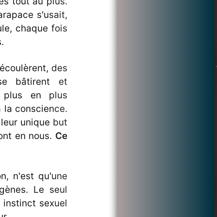
s tout au plus.
rapace s'usait,
ule, chaque fois
.
'écoulèrent, des
se bâtirent et
e plus en plus
à la conscience.
 leur unique but
 sont en nous.
Ce
on, n'est qu'une
gènes. Le seul
 instinct sexuel
ur.