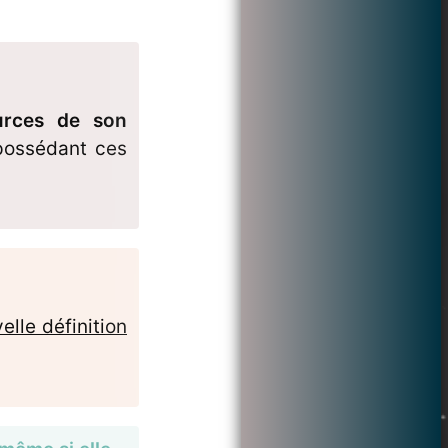
ources de son
 possédant ces
lle définition