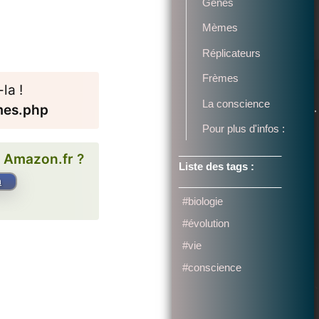
Gènes
Mèmes
Réplicateurs
Frèmes
la !
La conscience
mes.php
Pour plus d'infos :
__________________
r Amazon.fr ?
Liste des tags :
__________________
n
#biologie
#évolution
#vie
#conscience