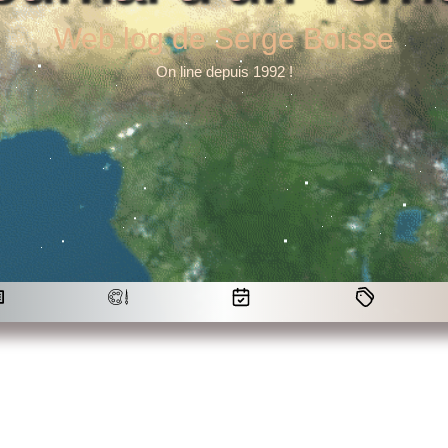
Web log de Serge Boisse
On line depuis 1992 !