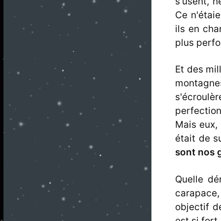
s'usent, 
Ce n'étai
ils en cha
plus perfo
Et des mil
montagne
s'écroul
perfection
Mais eux, 
était de s
sont nos 
Quelle dér
carapace,
objectif d
est si for