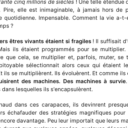
ante cinq millions de siècles
! Une telle étendue
e. Pire, elle est inimaginable, à jamais hors de 
e quotidienne. Impensable. Comment la vie a-t-e
emps ?
rs êtres vivants étaient si fragiles
! Il suffisait 
 Mais ils étaient programmés pour se multiplier. 
 que cela, se multiplier et, parfois, muter, se 
pitoyable sélectionnait alors ceux qui étaient l
t ils se multiplièrent. Ils évoluèrent. Et comme ils 
ruisirent des machines. Des machines à survie
dans lesquelles ils s'encapsulèrent.
haud dans ces carapaces, ils devinrent presque
ors échafauder des stratégies magnifiques pour s
encore davantage. Peu leur importait que leurs ma