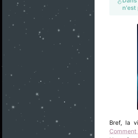
Dans 
n'est
Bref, la 
Comment es