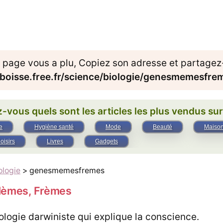
e page vous a plu, Copiez son adresse et partagez-
sboisse.free.fr/science/biologie/genesmemesfre
-vous quels sont les articles les plus vendus su
e
Hygiène santé
Mode
Beauté
Maiso
loisirs
Livres
Gadgets
ologie
> genesmemesfremes
Mèmes, Frèmes
logie darwiniste qui explique la conscience.